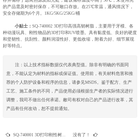
存并储存于远离热源及阳光处，建议储存温度不高于30℃，未使用完
的产品需及时密封保存，不可敞口存放。在25℃常温，通风情况下，
安全存储期为6个月。1KG/5KG/25KG/桶
小贴士：
SQ-740002 3D打印高强高韧树脂，主要用于牙模、各
种动漫玩具、刚性物品的3D打印和UV喷墨。具有黏度低、良好的硬度
和坚韧性、抗刮性、颜料润湿性好、更低收缩，附着力好、细节展现
好等特点。
注：以上技术指标数据仅代表典型值。除非有明确的书面同
意，不能认定为材料的指标或保证值。使用前，有关材料危害和推
荐的个人防护设备和程序的信息，请参见MSDS。鉴于配方、生产
工艺、施工条件的不同，产品使用必须根据生产者的实际情况进行
调整，我司不做出任何承诺。敝司有权对自己的产品进行改革，其
产品有任何改动，恕不提前通知。
SQ-740001 3D打印刚性树脂 牙模3D打印 各种动漫玩具3D打印 各种刚性物品3D打印 UV喷墨
没有了！