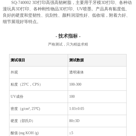
SQ-740002 3D打印高强高韧树脂，主要用于牙模3D打印、各种动
漫玩具3D打印、各种刚性物品3D打印、UV喷墨。产品具有黏度低、
良好的硬度和坚韧性、抗刮性、颜料润湿性好、低收缩，附着力好、
细节展现好等特点。
- 技术指标 -
严格测试，只为精益求精
测试项目
测试数据
外观
透明液体
粘度（25ºC，CPS）
100-300
UV成份
100
密度（g/cm³, 25℃)
1.03±0.05
硬度（邵氏D）
80±3D
酸值 (mg KOH /g)
≤5