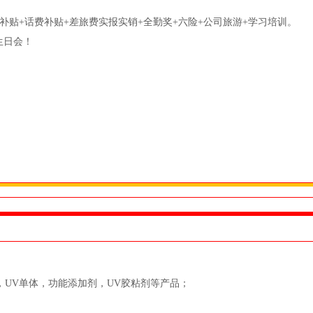
费补贴+话费补贴+差旅费实报实销+全勤奖+六险+公司旅游+学习培训。
生日会！
UV单体，功能添加剂，UV胶粘剂等产品；