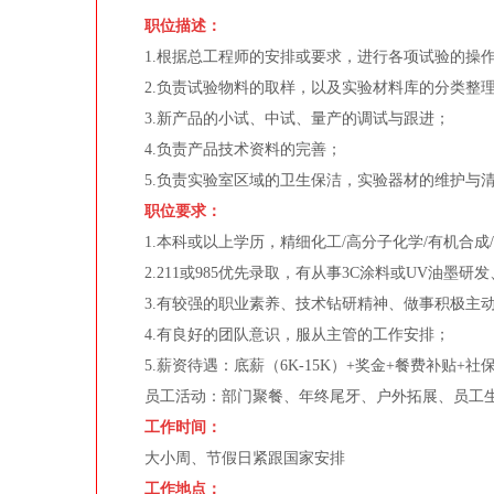
职位描述：
1.根据总工程师的安排或要求，进行各项试验的操作
2.负责试验物料的取样，以及实验材料库的分类整理
3.新产品的小试、中试、量产的调试与跟进；
4.负责产品技术资料的完善；
5.负责实验室区域的卫生保洁，实验器材的维护与清
职位要求：
1.本科或以上学历，精细化工/高分子化学/有机合成
2.211或985优先录取，有从事3C涂料或UV油墨
3.有较强的职业素养、技术钻研精神、做事积极主动
4.有良好的团队意识，服从主管的工作安排；
5.薪资待遇：底薪（6K-15K）+奖金+餐费补贴+社
员工活动：部门聚餐、年终尾牙、户外拓展、员工
工作时间：
大小周、节假日紧跟国家安排
工作地点：