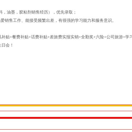
料，油墨，胶粘剂销售经历），优先录取；
爱销售工作、能接受频繁出差，有很强的学习能力和服务意识。
讯补贴+餐费补贴+话费补贴+差旅费实报实销+全勤奖+六险+公司旅游+学
生日会！