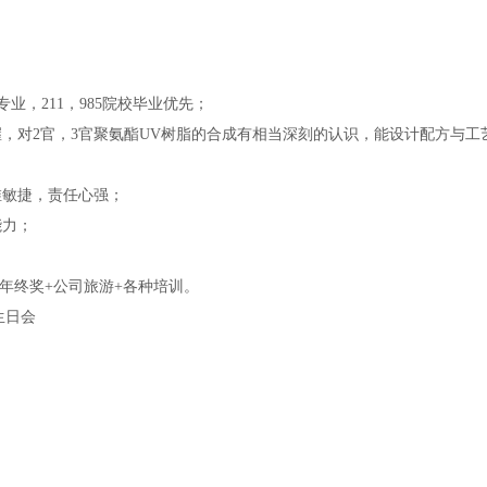
业，211，985院校毕业优先；
对2官，3官聚氨酯UV树脂的合成有相当深刻的认识，能设计配方与工艺
敏捷，责任心强；
能力；
保+年终奖+公司旅游+各种培训。
生日会