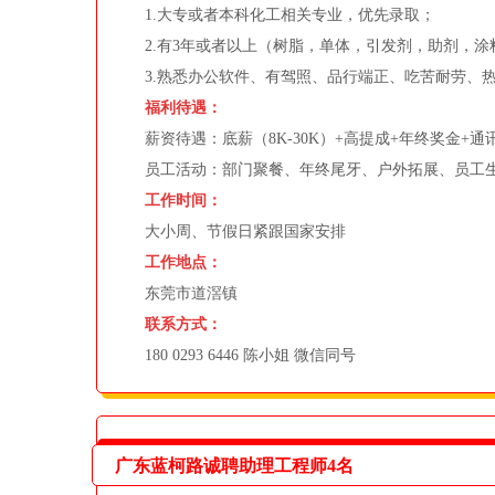
1.大专或者本科化工相关专业，优先录取；
2.有3年或者以上（树脂，单体，引发剂，助剂，涂
3.熟悉办公软件、有驾照、品行端正、吃苦耐劳、热
福利待遇：
薪资待遇：底薪（8K-30K）+高提成+年终奖金+通
员工活动：部门聚餐、年终尾牙、户外拓展、员工
工作时间：
大小周、节假日紧跟国家安排
工作地点：
东莞市道滘镇
联系方式：
180 0293 6446 陈小姐 微信同号
广东蓝柯路诚聘助理工程师4名