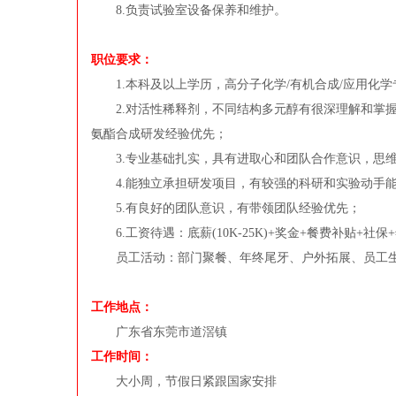
8.负责试验室设备保养和维护。
职位要求：
1.本科及以上学历，高分子化学/有机合成/应用化学专
2.对活性稀释剂，不同结构多元醇有很深理解和掌握，
氨酯合成研发经验优先；
3.专业基础扎实，具有进取心和团队合作意识，思维
4.能独立承担研发项目，有较强的科研和实验动手
5.有良好的团队意识，有带领团队经验优先；
6.工资待遇：底薪(10K-25K)+奖金+餐费补贴+社
员工活动：部门聚餐、年终尾牙、户外拓展、员工
工作地点：
广东省东莞市道滘镇
工作时间：
大小周，节假日紧跟国家安排