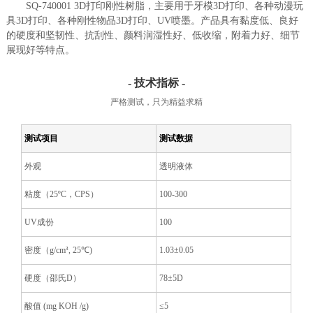
SQ-740001 3D打印刚性树脂，主要用于牙模3D打印、各种动漫玩
具3D打印、各种刚性物品3D打印、UV喷墨。产品具有黏度低、良好
的硬度和坚韧性、抗刮性、颜料润湿性好、低收缩，附着力好、细节
展现好等特点。
- 技术指标 -
严格测试，只为精益求精
测试项目
测试数据
外观
透明液体
粘度（25ºC，CPS）
100-300
UV成份
100
密度（g/cm³, 25℃)
1.03±0.05
硬度（邵氏D）
78±5D
酸值 (mg KOH /g)
≤5