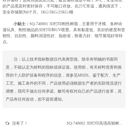
存并储存于远离热源及阳光处，建议储存温度不高于30℃，未使用完
的产品需及时密封保存，不可敞口存放。在25℃常温，通风情况下，
安全存储期为6个月。1KG/5KG/25KG/桶
小贴士：
SQ-740001 3D打印刚性树脂，主要用于牙模、各种动
漫玩具、刚性物品的3D打印和UV喷墨。具有黏度低、良好的硬度和坚
韧性、抗刮性、颜料润湿性好、低收缩，附着力好、细节展现好等特
点。
注：以上技术指标数据仅代表典型值。除非有明确的书面同
意，不能认定为材料的指标或保证值。使用前，有关材料危害和推
荐的个人防护设备和程序的信息，请参见MSDS。鉴于配方、生产
工艺、施工条件的不同，产品使用必须根据生产者的实际情况进行
调整，我司不做出任何承诺。敝司有权对自己的产品进行改革，其
产品有任何改动，恕不提前通知。
没有了！
SQ-740002 3D打印高强高韧树脂 牙模3D打印 各种动漫玩具3D打印 各种刚性物品3D打印 UV喷墨