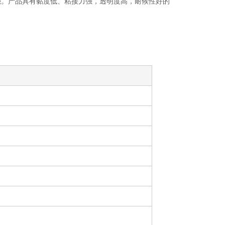
常强。产品具有黏度低、粘接力强，透明度高，耐候性好的