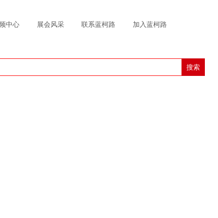
频中心
展会风采
联系蓝柯路
加入蓝柯路
搜索