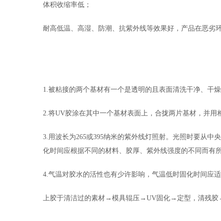
体积收缩率低；
耐高低温、高湿、防潮、抗紫外线等效果好，产品在恶劣
1.被粘接的两个基材有一个是透明的且表面清洗干净、干
2.将UV胶涂在其中一个基材表面上，合拢两片基材，并
3.用波长为265或395纳米的紫外线灯照射。光照时要
化时间应根据不同的材料、胶厚、紫外线强度的不同而有
4.气温对胶水的活性也有少许影响，气温低时固化时间应
上胶于清洁过的素材→模具辊压→UV固化→定型，清残胶