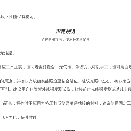
环境下性能保持稳定。
- 应用说明 -
了解使用方法，使用起来更简单
燥无油脂。
用相应工具压实，使两者更好覆合，无气泡。涂胶方式可以手工，也可用自
从中央向周边，并确认光线确实能照透至粘合部位。建议光照6s左右。初步
所区别。建议用户购置紫外线强度测试仪，粘接前作光线强度测试以减少
适当延长；操作时不应用力挤压和反复磨擦需粘接的材料，建议使用固定
→UV固化，提升性能