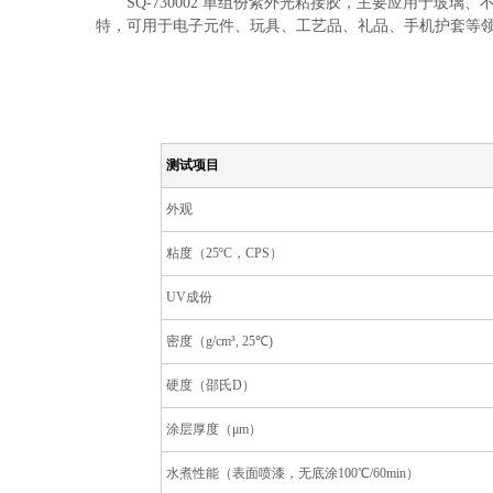
SQ-730002 单组份紫外光粘接胶，主要应用于
特，可用于电子元件、玩具、工艺品、礼品、手机护套等
测试项目
外观
粘度（25ºC，CPS）
UV成份
密度（g/cm³, 25℃)
硬度（邵氏D）
涂层厚度（μm）
水煮性能（表面喷漆，无底涂100℃/60min）