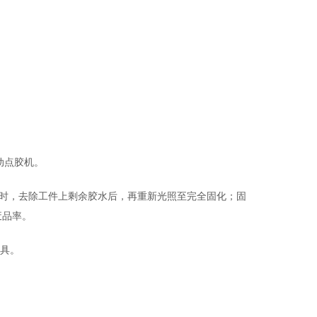
动点胶机。
定位时，去除工件上剩余胶水后，再重新光照至完全固化；固
废品率。
工具。