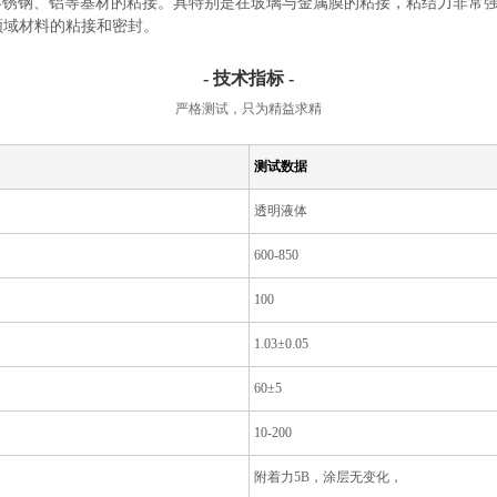
玻璃、不锈钢、铝等基材的粘接。具特别是在玻璃与金属膜的粘接，粘结力非
领域材料的粘接和密封。
- 技术指标 -
严格测试，只为精益求精
测试数据
透明液体
600-850
100
1.03±0.05
60±5
10-200
附着力5B，涂层无变化，