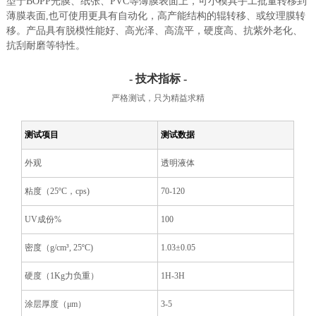
型于BOPP光膜、纸张、PVC等薄膜表面上，可小模具手工批量转移到
薄膜表面,也可使用更具有自动化，高产能结构的辊转移、或纹理膜转
移。产品具有脱模性能好、高光泽、高流平，硬度高、抗紫外老化、
抗刮耐磨等特性。
- 技术指标 -
严格测试，只为精益求精
测试项目
测试数据
外观
透明液体
粘度（25ºC，cps)
70-120
UV成份%
100
密度（g/cm³, 25ºC)
1.03±0.05
硬度（1Kg力负重）
1H-3H
涂层厚度（μm）
3-5