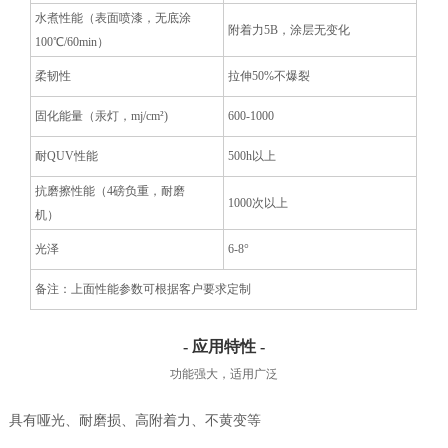
水煮性能（表面喷漆，无底涂
附着力5B，涂层无变化
100℃/60min）
柔韧性
拉伸50%不爆裂
固化能量（汞灯，mj/cm²)
600-1000
耐QUV性能
500h以上
抗磨擦性能（4磅负重，耐磨
1000次以上
机）
光泽
6-8°
备注：上面性能参数可根据客户要求定制
- 应用特性 -
功能强大，适用广泛
具有哑光、耐磨损、高附着力、不黄变等