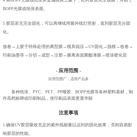
4.将BOPP光膜或纸张从金属模具上撕下，此时胶层完全脱膜，并粘于
BOPP光膜或纸张表面。
5.胶层若无完全固化，可以再继续用紫外线灯照射，直到胶层充分固
化。
放卷→上胶于特殊处理的离型膜→模具辊压→UV固化→脱模→收卷→
印刷油墨等→分切→成型→注塑→撕离表面聚酯薄膜→喷涂硬化层
- 应用范围 -
应用范围广，适用产品多
各种纸张、PVC、PET、PP哑胶、BOPP光膜等各种塑料基材，制
作高档标牌或印刷制品，使印刷品表面更显华丽
注意事项
1.确保UV胶层吸收充足的紫外线能量以达到的固化效果，否则容易影
响胶层的性能。