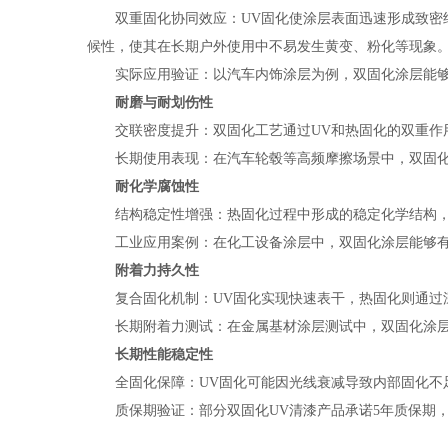
双重固化协同效应：UV固化使涂层表面迅速形成致密结
候性，使其在长期户外使用中不易发生黄变、粉化等现象
实际应用验证：以汽车内饰涂层为例，双固化涂层能够
耐磨与耐划伤性
交联密度提升：双固化工艺通过UV和热固化的双重作用
长期使用表现：在汽车轮毂等高频摩擦场景中，双固化涂
耐化学腐蚀性
结构稳定性增强：热固化过程中形成的稳定化学结构，
工业应用案例：在化工设备涂层中，双固化涂层能够有
附着力持久性
复合固化机制：UV固化实现快速表干，热固化则通过深
长期附着力测试：在金属基材涂层测试中，双固化涂层
长期性能稳定性
全固化保障：UV固化可能因光线衰减导致内部固化不足
质保期验证：部分双固化UV清漆产品承诺5年质保期，