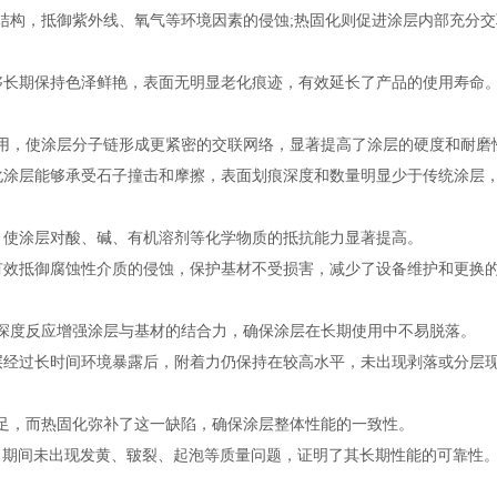
构，抵御紫外线、氧气等环境因素的侵蚀;热固化则促进涂层内部充分交
。
长期保持色泽鲜艳，表面无明显老化痕迹，有效延长了产品的使用寿命
，使涂层分子链形成更紧密的交联网络，显著提高了涂层的硬度和耐磨
层能够承受石子撞击和摩擦，表面划痕深度和数量明显少于传统涂层，
使涂层对酸、碱、有机溶剂等化学物质的抵抗能力显著提高。
效抵御腐蚀性介质的侵蚀，保护基材不受损害，减少了设备维护和更换
度反应增强涂层与基材的结合力，确保涂层在长期使用中不易脱落。
经过长时间环境暴露后，附着力仍保持在较高水平，未出现剥落或分层
，而热固化弥补了这一缺陷，确保涂层整体性能的一致性。
期间未出现发黄、皲裂、起泡等质量问题，证明了其长期性能的可靠性